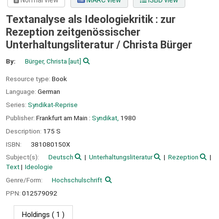
Normal view
MARC view
ISBD view
Textanalyse als Ideologiekritik : zur
Rezeption zeitgenössischer
Unterhaltungsliteratur /
Christa Bürger
By:
Bürger, Christa
[aut]
Resource type:
Book
Language:
German
Series:
Syndikat-Reprise
Publisher:
Frankfurt am Main :
Syndikat,
1980
Description:
175 S
ISBN:
381080150X
Subject(s):
Deutsch
Unterhaltungsliteratur
Rezeption
Text
Ideologie
Genre/Form:
Hochschulschrift
PPN:
012579092
Holdings
( 1 )