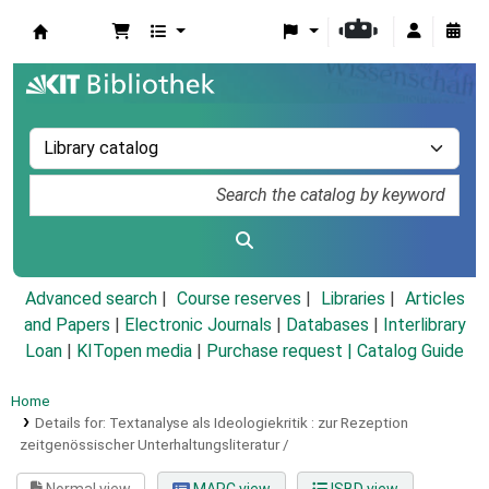
Koha online
Advanced search
Course reserves
Libraries
Articles
and Papers
|
Electronic Journals
|
Databases
|
Interlibrary
Loan
|
KITopen media
|
Purchase request |
Catalog Guide
Home
Details for:
Textanalyse als Ideologiekritik :
zur Rezeption
zeitgenössischer Unterhaltungsliteratur /