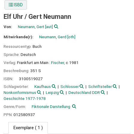
ISBD
Elf Uhr /
Gert Neumann
Von:
Neumann, Gert
[aut]
Mitwirkende(r):
Neumann, Gerd
[oth]
Ressourcentyp:
Buch
Sprache:
Deutsch
Verlag:
Frankfurt am Main :
Fischer,
c 1981
Beschreibung:
351 S
ISBN:
3100519027
Schlagwörter:
Kaufhaus
Schlosser
Schriftsteller
Nonkonformismus
Leipzig
Deutschland DDR
Geschichte 1977-1978
Genre/Form:
Fiktionale Darstellung
PPN:
012580937
Exemplare
( 1 )