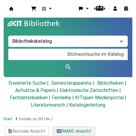
Koha
Erweiterte Suche
Semesterapparate
Bibliotheken
Aufsätze & Papers
|
Elektronische Zeitschriften
|
Fachdatenbanken
|
Fernleihe
|
KITopen-Medienportal
|
Literaturwunsch
|
Kataloganleitung
Start
Details zu:
Elf Uhr /
Normale Ansicht
MARC-Ansicht