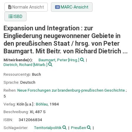
Normale Ansicht
MARC-Ansicht
ISBD
Expansion und Integration : zur
Eingliederung neugewonnener Gebiete in
den preußischen Staat /
hrsg. von Peter
Baumgart. Mit Beitr. von Richard Dietrich ...
Mitwirkende(r):
Baumgart, Peter
[Hrsg.]
Dietrich, Richard
[Mitarb.]
Ressourcentyp:
Buch
Sprache:
Deutsch
Reihen:
Neue Forschungen zur brandenburg-preußischen Geschichte
;
5
Verlag:
Köln [u.a.] :
Böhlau,
1984
Beschreibung:
XI, 487 S
ISBN:
3412066834
Schlagwörter:
Territorialpolitik
Preußen