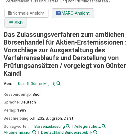
Verfahrensablaufs und Darstellung von Prüfungsansätzen /
Normale Ansicht
MARC-Ansicht
ISBD
Das Zulassungsverfahren zum amtlichen
Börsenhandel für Aktien-Erstemissionen :
Vorschläge zur Ausgestaltung des
Verfahrensablaufs und Darstellung von
Prüfungsansätzen /
vorgelegt von Günter
Kaindl
Von:
Kaindl, Günter M
[aut]
Ressourcentyp:
Buch
Sprache:
Deutsch
Verlag:
1989
Beschreibung:
XIII, 232 S. : graph. Darst
Schlagwörter:
Börsenzulassung
Anlegerschutz
Aktienemission
Deutschland Bundesrepublik