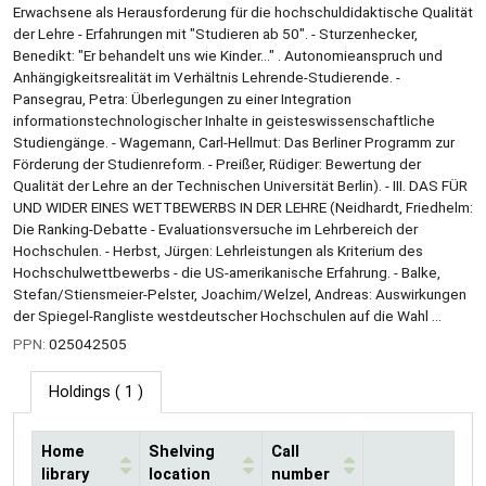
Erwachsene als Herausforderung für die hochschuldidaktische Qualität
der Lehre - Erfahrungen mit "Studieren ab 50". - Sturzenhecker,
Benedikt: "Er behandelt uns wie Kinder..." . Autonomieanspruch und
Anhängigkeitsrealität im Verhältnis Lehrende-Studierende. -
Pansegrau, Petra: Überlegungen zu einer Integration
informationstechnologischer Inhalte in geisteswissenschaftliche
Studiengänge. - Wagemann, Carl-Hellmut: Das Berliner Programm zur
Förderung der Studienreform. - Preißer, Rüdiger: Bewertung der
Qualität der Lehre an der Technischen Universität Berlin). - III. DAS FÜR
UND WIDER EINES WETTBEWERBS IN DER LEHRE (Neidhardt, Friedhelm:
Die Ranking-Debatte - Evaluationsversuche im Lehrbereich der
Hochschulen. - Herbst, Jürgen: Lehrleistungen als Kriterium des
Hochschulwettbewerbs - die US-amerikanische Erfahrung. - Balke,
Stefan/Stiensmeier-Pelster, Joachim/Welzel, Andreas: Auswirkungen
der Spiegel-Rangliste westdeutscher Hochschulen auf die Wahl ...
PPN:
025042505
Holdings
( 1 )
Home
Shelving
Call
library
location
number