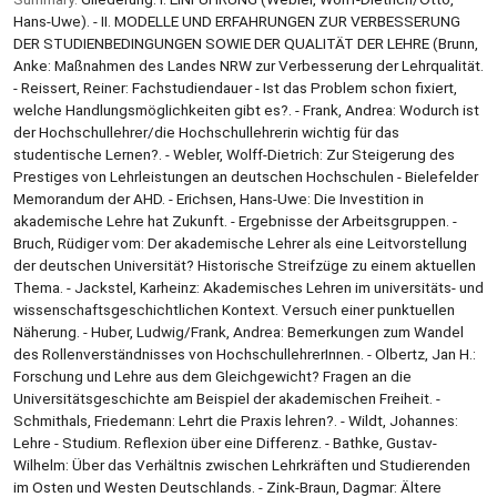
Hans-Uwe). - II. MODELLE UND ERFAHRUNGEN ZUR VERBESSERUNG
DER STUDIENBEDINGUNGEN SOWIE DER QUALITÄT DER LEHRE (Brunn,
Anke: Maßnahmen des Landes NRW zur Verbesserung der Lehrqualität.
- Reissert, Reiner: Fachstudiendauer - Ist das Problem schon fixiert,
welche Handlungsmöglichkeiten gibt es?. - Frank, Andrea: Wodurch ist
der Hochschullehrer/die Hochschullehrerin wichtig für das
studentische Lernen?. - Webler, Wolff-Dietrich: Zur Steigerung des
Prestiges von Lehrleistungen an deutschen Hochschulen - Bielefelder
Memorandum der AHD. - Erichsen, Hans-Uwe: Die Investition in
akademische Lehre hat Zukunft. - Ergebnisse der Arbeitsgruppen. -
Bruch, Rüdiger vom: Der akademische Lehrer als eine Leitvorstellung
der deutschen Universität? Historische Streifzüge zu einem aktuellen
Thema. - Jackstel, Karheinz: Akademisches Lehren im universitäts- und
wissenschaftsgeschichtlichen Kontext. Versuch einer punktuellen
Näherung. - Huber, Ludwig/Frank, Andrea: Bemerkungen zum Wandel
des Rollenverständnisses von HochschullehrerInnen. - Olbertz, Jan H.:
Forschung und Lehre aus dem Gleichgewicht? Fragen an die
Universitätsgeschichte am Beispiel der akademischen Freiheit. -
Schmithals, Friedemann: Lehrt die Praxis lehren?. - Wildt, Johannes:
Lehre - Studium. Reflexion über eine Differenz. - Bathke, Gustav-
Wilhelm: Über das Verhältnis zwischen Lehrkräften und Studierenden
im Osten und Westen Deutschlands. - Zink-Braun, Dagmar: Ältere