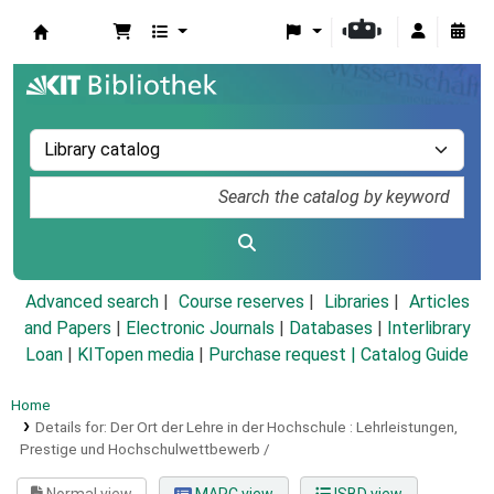
Koha online
Advanced search
Course reserves
Libraries
Articles
and Papers
|
Electronic Journals
|
Databases
|
Interlibrary
Loan
|
KITopen media
|
Purchase request |
Catalog Guide
Home
Details for:
Der Ort der Lehre in der Hochschule :
Lehrleistungen,
Prestige und Hochschulwettbewerb /