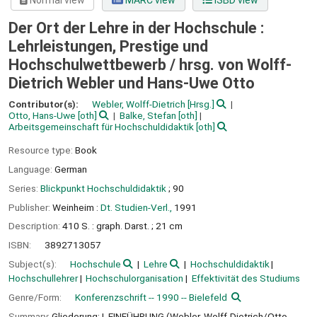
Normal view
MARC view
ISBD view
Der Ort der Lehre in der Hochschule :
Lehrleistungen, Prestige und
Hochschulwettbewerb /
hrsg. von Wolff-
Dietrich Webler und Hans-Uwe Otto
Contributor(s):
Webler, Wolff-Dietrich
[Hrsg.]
Otto, Hans-Uwe
[oth]
Balke, Stefan
[oth]
Arbeitsgemeinschaft für Hochschuldidaktik
[oth]
Resource type:
Book
Language:
German
Series:
Blickpunkt Hochschuldidaktik
; 90
Publisher:
Weinheim :
Dt. Studien-Verl.,
1991
Description:
410 S. : graph. Darst. ; 21 cm
ISBN:
3892713057
Subject(s):
Hochschule
Lehre
Hochschuldidaktik
Hochschullehrer
Hochschulorganisation
Effektivität des Studiums
Genre/Form:
Konferenzschrift -- 1990 -- Bielefeld
Summary:
Gliederung: I. EINFÜHRUNG (Webler, Wolff-Dietrich/Otto,