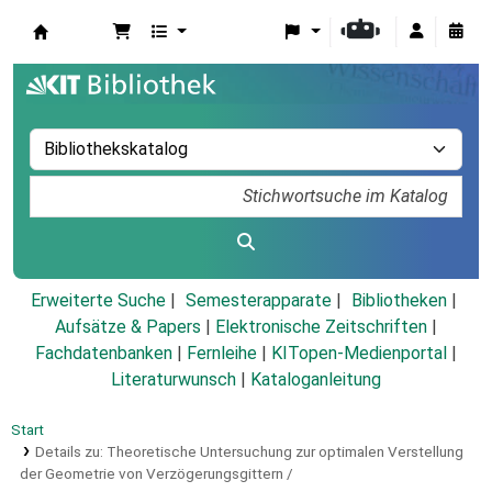
Koha
Erweiterte Suche
Semesterapparate
Bibliotheken
Aufsätze & Papers
|
Elektronische Zeitschriften
|
Fachdatenbanken
|
Fernleihe
|
KITopen-Medienportal
|
Literaturwunsch
|
Kataloganleitung
Start
Details zu:
Theoretische Untersuchung zur optimalen Verstellung
der Geometrie von Verzögerungsgittern /