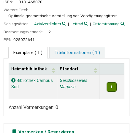
ISBN:
3181465070
Weitere Titel:
Optimale geometrische Verstellung von Verzögerungsgittern
Schlagwörter:
Axialverdichter
Leitrad
Gitterströmung
Bearbeitungsvermerk:
2
PPN:
025072641
Exemplare
( 1 )
Titelinformationen ( 1 )
Heimatbibliothek
Standort
Exemplare
Bibliothek Campus
Geschlossenes
Süd
Magazin
Anzahl Vormerkungen: 0
Vormerken