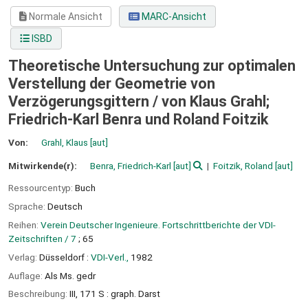
Normale Ansicht
MARC-Ansicht
ISBD
Theoretische Untersuchung zur optimalen
Verstellung der Geometrie von
Verzögerungsgittern /
von Klaus Grahl;
Friedrich-Karl Benra und Roland Foitzik
Von:
Grahl, Klaus
[aut]
Mitwirkende(r):
Benra, Friedrich-Karl
[aut]
Foitzik, Roland
[aut]
Ressourcentyp:
Buch
Sprache:
Deutsch
Reihen:
Verein Deutscher Ingenieure. Fortschrittberichte der VDI-
Zeitschriften / 7
; 65
Verlag:
Düsseldorf :
VDI-Verl.,
1982
Auflage:
Als Ms. gedr
Beschreibung:
III, 171 S : graph. Darst