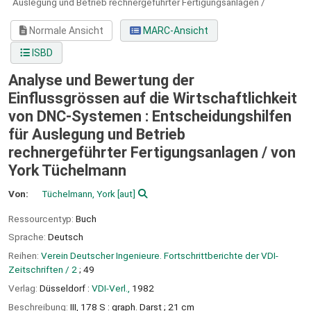
Auslegung und Betrieb rechnergeführter Fertigungsanlagen /
Normale Ansicht
MARC-Ansicht
ISBD
Analyse und Bewertung der
Einflussgrössen auf die Wirtschaftlichkeit
von DNC-Systemen : Entscheidungshilfen
für Auslegung und Betrieb
rechnergeführter Fertigungsanlagen /
von
York Tüchelmann
Von:
Tüchelmann, York
[aut]
Ressourcentyp:
Buch
Sprache:
Deutsch
Reihen:
Verein Deutscher Ingenieure. Fortschrittberichte der VDI-
Zeitschriften / 2
; 49
Verlag:
Düsseldorf :
VDI-Verl.,
1982
Beschreibung:
III, 178 S : graph. Darst ; 21 cm