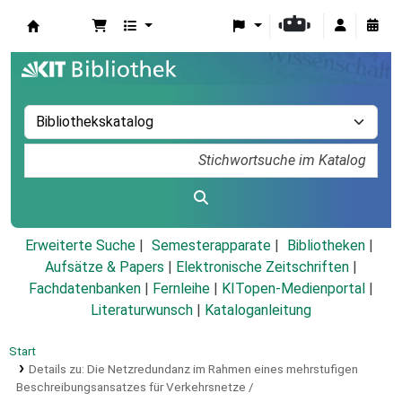
Koha
Erweiterte Suche
Semesterapparate
Bibliotheken
Aufsätze & Papers
|
Elektronische Zeitschriften
|
Fachdatenbanken
|
Fernleihe
|
KITopen-Medienportal
|
Literaturwunsch
|
Kataloganleitung
Start
Details zu:
Die Netzredundanz im Rahmen eines mehrstufigen
Beschreibungsansatzes für Verkehrsnetze /