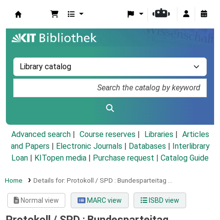
Koha online
Advanced search
Course reserves
Libraries
Articles
and Papers
|
Electronic Journals
|
Databases
|
Interlibrary
Loan
|
KITopen media
|
Purchase request |
Catalog Guide
Home
Details for:
Protokoll / SPD :
Bundesparteitag ...
Normal view
MARC view
ISBD view
Protokoll / SPD : Bundesparteitag ...