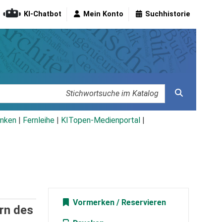
KI-Chatbot
Mein Konto
Suchhistorie
nken
|
Fernleihe
|
KITopen-Medienportal
|
Vormerken
rn des