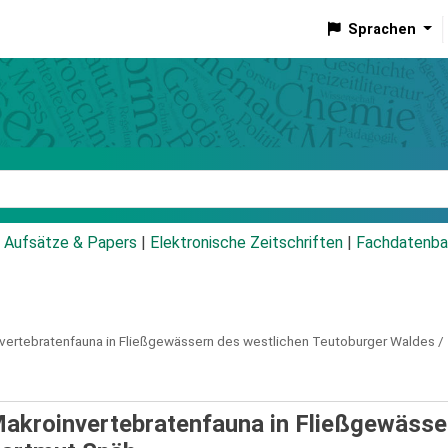
Sprachen
talog
Aufsätze & Papers
|
Elektronische Zeitschriften
|
Fachdatenba
nvertebratenfauna in Fließgewässern des westlichen Teutoburger Waldes /
Makroinvertebratenfauna in Fließgewässe