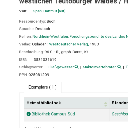
westlichen Teutoburger Waldes /
H
Von:
Späh, Hartmut
[aut]
Ressourcentyp:
Buch
Sprache:
Deutsch
Reihen:
Nordrhein-Westfalen. Forschungsberichte des Landes 
Verlag:
Opladen :
Westdeutscher Verlag,
1983
Beschreibung:
96 S. : Ill., graph. Darst., Kt
ISBN:
3531031619
Schlagwörter:
Fließgewässer
Makroinvertebraten
Ö
PPN:
025081209
Exemplare
( 1 )
Heimatbibliothek
Standor
Exemplare
Bibliothek Campus Süd
Geschlo