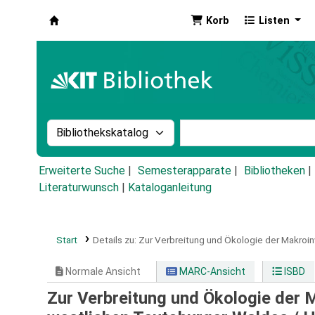
Korb
Listen
Koha
Suche im Katalog nach:
Stichwortsuche im Ka
Erweiterte Suche
Semesterapparate
Bibliotheken
Literaturwunsch
|
Kataloganleitung
Start
Details zu:
Zur Verbreitung und Ökologie der Makroi
Normale Ansicht
MARC-Ansicht
ISBD
Zur Verbreitung und Ökologie der 