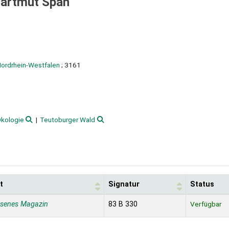
artmut Späh
Nordrhein-Westfalen
; 3161
kologie
Teutoburger Wald
t
Signatur
Status
ssenes Magazin
83 B 330
Verfügbar