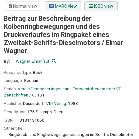
Normal view
MARC view
ISBD view
Beitrag zur Beschreibung der
Kolbenringbewegungen und des
Druckverlaufes im Ringpaket eines
Zweitakt-Schiffs-Dieselmotors /
Elmar
Wagner
By:
Wagner, Elmar
[aut]
Resource type:
Book
Language:
German
Series:
Verein Deutscher Ingenieure. Fortschrittberichte der VDI-
Zeitschriften / 6
; 131
Publisher:
Düsseldorf :
VDI-Verlag,
1983
Description:
176 S : graph. Darst
ISBN:
3181431060
Other title:
Ringdruck- und Ringbewegungsmessungen im Schiffs-Dieselmotor