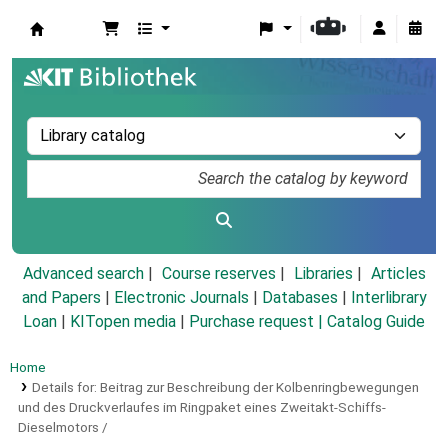
Koha online
Advanced search
Course reserves
Libraries
Articles
and Papers
|
Electronic Journals
|
Databases
|
Interlibrary
Loan
|
KITopen media
|
Purchase request |
Catalog Guide
Home
Details for:
Beitrag zur Beschreibung der Kolbenringbewegungen
und des Druckverlaufes im Ringpaket eines Zweitakt-Schiffs-
Dieselmotors /