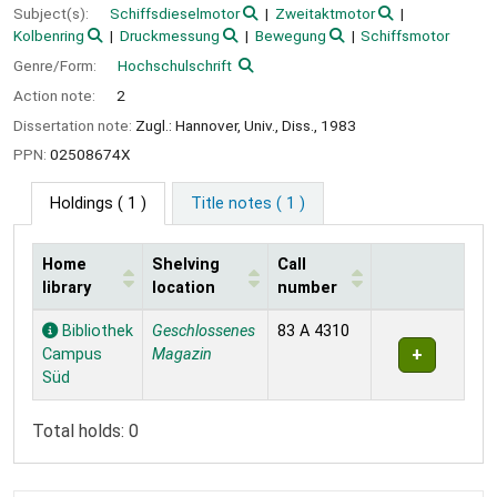
Subject(s):
Schiffsdieselmotor
Zweitaktmotor
Kolbenring
Druckmessung
Bewegung
Schiffsmotor
Genre/Form:
Hochschulschrift
Action note:
2
Dissertation note:
Zugl.: Hannover, Univ., Diss., 1983
PPN:
02508674X
Holdings
( 1 )
Title notes ( 1 )
Home
Shelving
Call
library
location
number
Holdings
Bibliothek
Geschlossenes
83 A 4310
Campus
Magazin
Süd
Total holds: 0