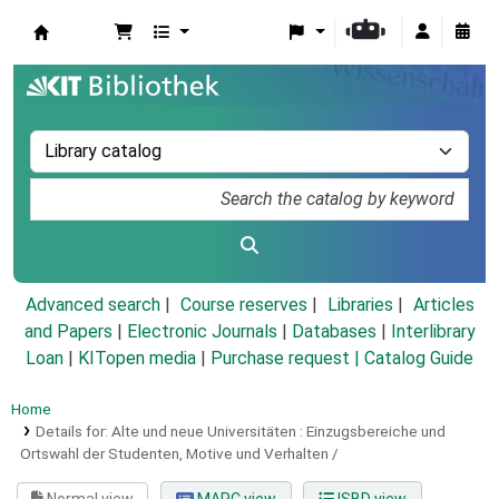
Koha online
Advanced search
Course reserves
Libraries
Articles
and Papers
|
Electronic Journals
|
Databases
|
Interlibrary
Loan
|
KITopen media
|
Purchase request |
Catalog Guide
Home
Details for:
Alte und neue Universitäten :
Einzugsbereiche und
Ortswahl der Studenten, Motive und Verhalten /