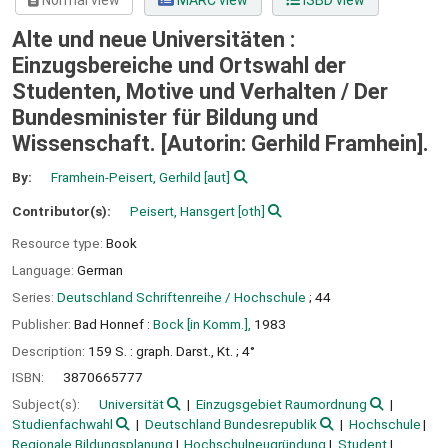
Normal view
MARC view
ISBD view
Alte und neue Universitäten :
Einzugsbereiche und Ortswahl der
Studenten, Motive und Verhalten /
Der
Bundesminister für Bildung und
Wissenschaft. [Autorin: Gerhild Framhein].
By:
Framhein-Peisert, Gerhild
[aut]
Contributor(s):
Peisert, Hansgert
[oth]
Resource type:
Book
Language:
German
Series:
Deutschland Schriftenreihe / Hochschule
; 44
Publisher:
Bad Honnef :
Bock [in Komm.],
1983
Description:
159 S. : graph. Darst., Kt. ; 4°
ISBN:
3870665777
Subject(s):
Universität
Einzugsgebiet Raumordnung
Studienfachwahl
Deutschland Bundesrepublik
Hochschule
Regionale Bildungsplanung
Hochschulneugründung
Student