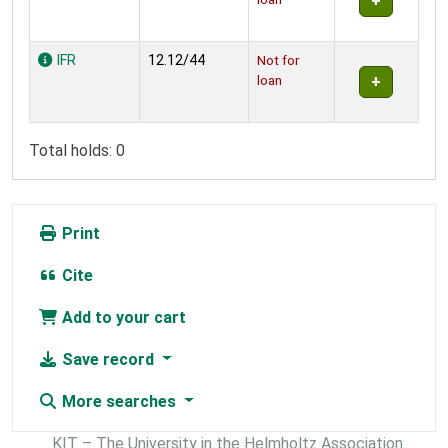
IFR
12.12/44
Not for
loan
Total holds: 0
Print
Cite
Add to your cart
Save record
More searches
KIT – The University in the Helmholtz Association