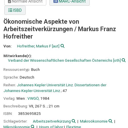
Normale Ansicht
MARC-Ansicht
ISBD
Ökonomische Aspekte von
Arbeitszeitverkürzungen /
Markus Franz
Hofreither
Von:
Hofreither, Markus F
[aut]
Mitwirkende(r):
Verband der Wissenschaftlichen Gesellschaften Österreichs
[oth]
Ressourcentyp:
Buch
Sprache:
Deutsch
Reihen:
Johannes Kepler Universität Linz. Dissertationen der
Johannes-Kepler-Universität Linz
; 47
Verlag:
Wien :
VWGÖ,
1984
Beschreibung:
VII, 267 S. ; 21 cm
ISBN:
3853695825
Schlagwörter:
Arbeitszeitverkürzung
Makroökonomie
Mikroökonomie
Hours of labor
Flextime