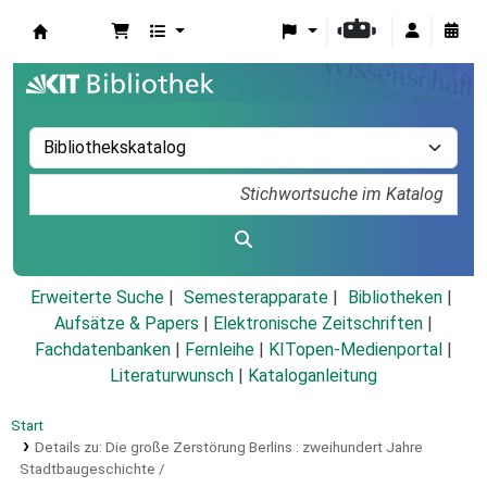
Koha
Erweiterte Suche
Semesterapparate
Bibliotheken
Aufsätze & Papers
|
Elektronische Zeitschriften
|
Fachdatenbanken
|
Fernleihe
|
KITopen-Medienportal
|
Literaturwunsch
|
Kataloganleitung
Start
Details zu:
Die große Zerstörung Berlins :
zweihundert Jahre
Stadtbaugeschichte /