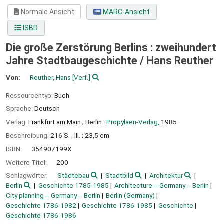
Normale Ansicht
MARC-Ansicht
ISBD
Die große Zerstörung Berlins : zweihundert
Jahre Stadtbaugeschichte /
Hans Reuther
Von:
Reuther, Hans
[Verf.]
Ressourcentyp:
Buch
Sprache:
Deutsch
Verlag:
Frankfurt am Main ;
Berlin :
Propyläen-Verlag,
1985
Beschreibung:
216 S. : Ill. ; 23,5 cm
ISBN:
354907199X
Weitere Titel:
200
Schlagwörter:
Städtebau
Stadtbild
Architektur
Berlin
Geschichte 1785-1985
Architecture -- Germany -- Berlin
City planning -- Germany -- Berlin
Berlin (Germany)
Geschichte 1786-1982
Geschichte 1786-1985
Geschichte
Geschichte 1786-1986