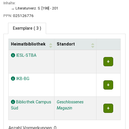
Inhalte:
Literaturverz. S. [198] - 201
PPN:
025126776
Exemplare
( 3 )
Heimatbibliothek
Standort
Exemplare
IESL-STBA
IKB-BG
Bibliothek Campus
Geschlossenes
Süd
Magazin
Anzahl Vormerkungen: 0