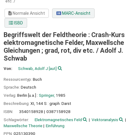
etc. /
Normale Ansicht
MARC-Ansicht
ISBD
Begriffswelt der Feldtheorie : Crash-Kurs
elektromagnetische Felder, Maxwellsche
Gleichungen ; grad, rot, div etc. /
Adolf J.
Schwab
Von:
Schwab, Adolf J
[aut]
Ressourcentyp:
Buch
Sprache:
Deutsch
Verlag:
Berlin [u.a.] :
Springer,
1985
Beschreibung:
XI, 144 S : graph. Darst
ISBN:
3540158928
0387158928
Schlagwörter:
Elektromagnetisches Feld
Vektoranalysis
Maxwellsche Theorie
Einführung
PPN:
025130390