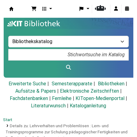
Koha
Erweiterte Suche
Semesterapparate
Bibliotheken
Aufsätze & Papers
|
Elektronische Zeitschriften
|
Fachdatenbanken
|
Fernleihe
|
KITopen-Medienportal
|
Literaturwunsch
|
Kataloganleitung
Start
Details zu:
Lehrverhalten und Problemlösen :
Lern- und
Trainingsprogramme zur Schulung pädagogischer Fertigkeiten und