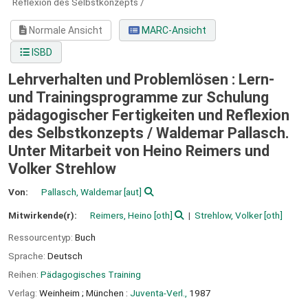
Reflexion des Selbstkonzepts /
Normale Ansicht
MARC-Ansicht
ISBD
Lehrverhalten und Problemlösen : Lern-
und Trainingsprogramme zur Schulung
pädagogischer Fertigkeiten und Reflexion
des Selbstkonzepts /
Waldemar Pallasch.
Unter Mitarbeit von Heino Reimers und
Volker Strehlow
Von:
Pallasch, Waldemar
[aut]
Mitwirkende(r):
Reimers, Heino
[oth]
Strehlow, Volker
[oth]
Ressourcentyp:
Buch
Sprache:
Deutsch
Reihen:
Pädagogisches Training
Verlag:
Weinheim ;
München :
Juventa-Verl.,
1987