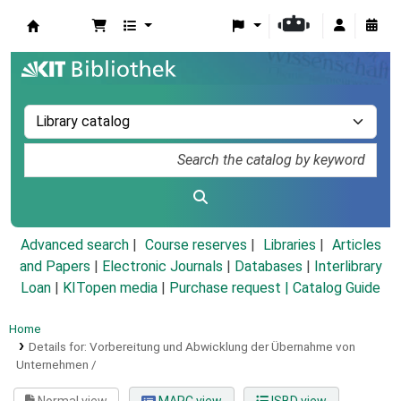
Koha online
Advanced search
Course reserves
Libraries
Articles
and Papers
|
Electronic Journals
|
Databases
|
Interlibrary
Loan
|
KITopen media
|
Purchase request |
Catalog Guide
Home
Details for:
Vorbereitung und Abwicklung der Übernahme von
Unternehmen /