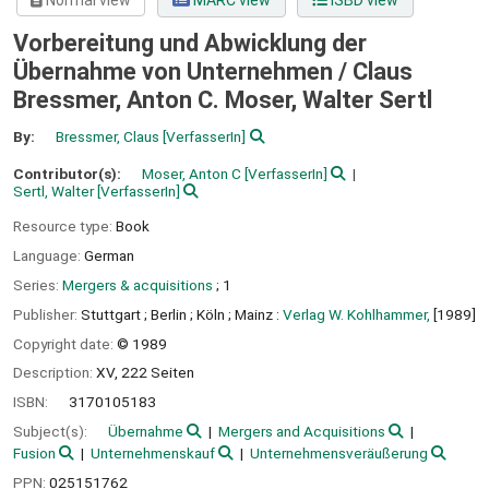
Normal view
MARC view
ISBD view
Vorbereitung und Abwicklung der
Übernahme von Unternehmen /
Claus
Bressmer, Anton C. Moser, Walter Sertl
By:
Bressmer, Claus
[VerfasserIn]
Contributor(s):
Moser, Anton C
[VerfasserIn]
Sertl, Walter
[VerfasserIn]
Resource type:
Book
Language:
German
Series:
Mergers & acquisitions
; 1
Publisher:
Stuttgart ;
Berlin ;
Köln ;
Mainz :
Verlag W. Kohlhammer,
[1989]
Copyright date:
© 1989
Description:
XV, 222 Seiten
ISBN:
3170105183
Subject(s):
Übernahme
Mergers and Acquisitions
Fusion
Unternehmenskauf
Unternehmensveräußerung
PPN:
025151762