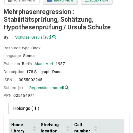
Normal view
MARC view
ISBD view
Mehrphasenregression :
Stabilitätsprüfung, Schätzung,
Hypothesenprüfung /
Ursula Schulze
By:
Schulze, Ursula
[aut]
Resource type:
Book
Language:
German
Publisher:
Berlin :
Akad.-Verl.,
1987
Description:
178 S. : graph. Darst
ISBN:
3055002245
Subject(s):
Regressionsmodell
PPN:
025154974
Holdings
( 1 )
Home
Shelving
Call
library
location
number