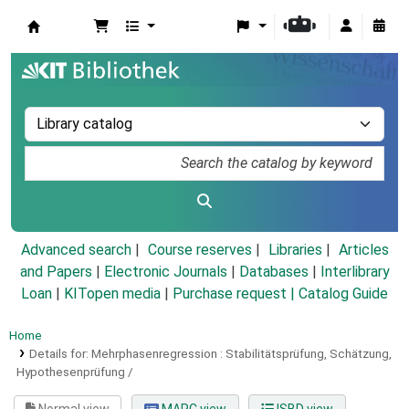
Koha online
Advanced search
Course reserves
Libraries
Articles
and Papers
|
Electronic Journals
|
Databases
|
Interlibrary
Loan
|
KITopen media
|
Purchase request |
Catalog Guide
Home
Details for:
Mehrphasenregression :
Stabilitätsprüfung, Schätzung,
Hypothesenprüfung /