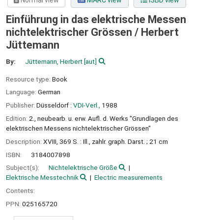
Normal view
MARC view
ISBD view
Einführung in das elektrische Messen
nichtelektrischer Grössen /
Herbert
Jüttemann
By:
Jüttemann, Herbert
[aut]
Resource type:
Book
Language:
German
Publisher:
Düsseldorf :
VDI-Verl.,
1988
Edition:
2., neubearb. u. erw. Aufl. d. Werks "Grundlagen des
elektrischen Messens nichtelektrischer Grössen"
Description:
XVIII, 369 S. : Ill., zahlr. graph. Darst. ; 21 cm
ISBN:
3184007898
Subject(s):
Nichtelektrische Größe
Elektrische Messtechnik
Electric measurements
Contents:
PPN:
025165720