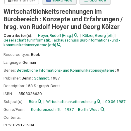
Normal view
MARC view
ISBD view
Wirtschaftlichkeitsrechnungen im
Bürobereich : Konzepte und Erfahrungen /
hrsg. von Rudolf Hoyer und Georg Kölzer
Contributor(s):
Hoyer, Rudolf
[Hrsg.]
Kölzer, Georg
[oth]
Gesellschaft für Informatik. Fachausschuss Büroinformations- und -
kommunikationssysteme
[oth]
Resource type:
Book
Language:
German
Series:
Betriebliche Informations- und Kommunikationssysteme
; 9
Publisher:
Berlin :
Schmidt,
1987
Description:
158 S : graph. Darst
ISBN:
3503026630
Subject(s):
Büro
Wirtschaftlichkeitsrechnung
00.06.1987
Genre/Form:
Konferenzschrift -- 1987 -- Berlin, West
Contents:
PPN:
025171984