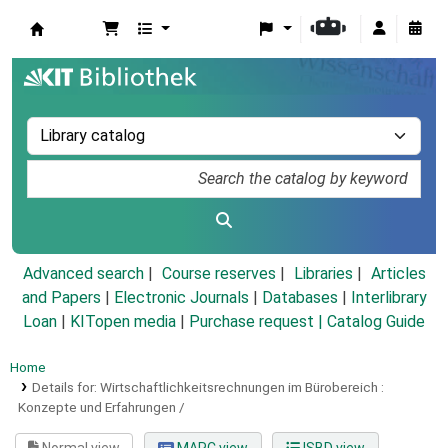
Koha online
Advanced search
Course reserves
Libraries
Articles
and Papers
|
Electronic Journals
|
Databases
|
Interlibrary
Loan
|
KITopen media
|
Purchase request |
Catalog Guide
Home
Details for:
Wirtschaftlichkeitsrechnungen im Bürobereich :
Konzepte und Erfahrungen /