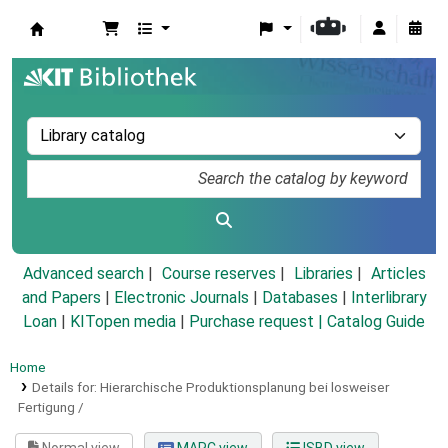
Koha online
Advanced search
Course reserves
Libraries
Articles
and Papers
|
Electronic Journals
|
Databases
|
Interlibrary
Loan
|
KITopen media
|
Purchase request |
Catalog Guide
Home
Details for:
Hierarchische Produktionsplanung bei losweiser
Fertigung /