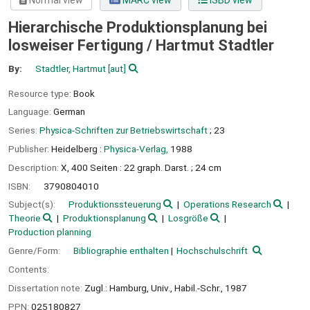
Normal view
MARC view
ISBD view
Hierarchische Produktionsplanung bei
losweiser Fertigung /
Hartmut Stadtler
By:
Stadtler, Hartmut
[aut]
Resource type:
Book
Language:
German
Series:
Physica-Schriften zur Betriebswirtschaft
; 23
Publisher:
Heidelberg :
Physica-Verlag,
1988
Description:
X, 400 Seiten : 22 graph. Darst. ; 24 cm
ISBN:
3790804010
Subject(s):
Produktionssteuerung
Operations Research
Theorie
Produktionsplanung
Losgröße
Production planning
Genre/Form:
Bibliographie enthalten
Hochschulschrift
Contents:
Dissertation note:
Zugl.: Hamburg, Univ., Habil.-Schr., 1987
PPN:
025180827