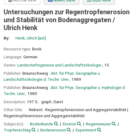
Normal view
MARC view
ISBD view
Untersuchungen zur Regentropfenerosion
und Stabilität von Bodenaggregaten /
Ulrich Henk
By:
Henk, Ulrich
[aut]
Resource type:
Book
Language:
German
Series:
Landschaftsgenese und Landschaftsökologie
; 15
Publisher:
Braunschweig :
Abt. für Phys. Geographie u.
Landschaftsökologie d. Techn. Univ.,
1989
Publisher:
Braunschweig :
Abt. für Phys. Geographie u. Hydrologie d.
Techn. Univ.,
1989
Description:
197 S. : graph. Darst
Other title:
Nebent.: Regentropfenerosion und Aggregatstabilität
Regentropfenerosion und Aggregatstabilität
Subject(s):
Bodenkunde
Erosion
Regenwasser
Tropfenschlag
Bodenerosion
Experiment