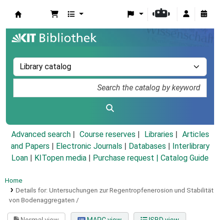
Koha online
Advanced search
Course reserves
Libraries
Articles
and Papers
|
Electronic Journals
|
Databases
|
Interlibrary
Loan
|
KITopen media
|
Purchase request |
Catalog Guide
Home
Details for:
Untersuchungen zur Regentropfenerosion und Stabilität
von Bodenaggregaten /