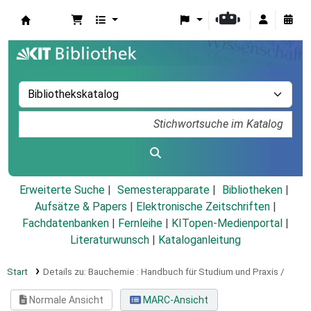
Koha
Erweiterte Suche
Semesterapparate
Bibliotheken
Aufsätze & Papers
|
Elektronische Zeitschriften
|
Fachdatenbanken
|
Fernleihe
|
KITopen-Medienportal
|
Literaturwunsch
|
Kataloganleitung
Start
Details zu:
Bauchemie :
Handbuch für Studium und Praxis /
Normale Ansicht
MARC-Ansicht