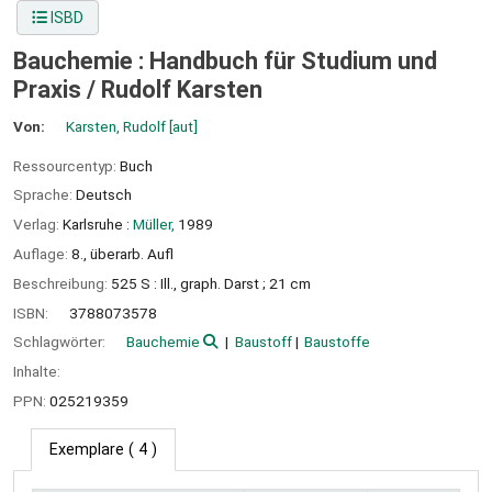
ISBD
Bauchemie : Handbuch für Studium und
Praxis /
Rudolf Karsten
Von:
Karsten, Rudolf
[aut]
Ressourcentyp:
Buch
Sprache:
Deutsch
Verlag:
Karlsruhe :
Müller,
1989
Auflage:
8., überarb. Aufl
Beschreibung:
525 S : Ill., graph. Darst ; 21 cm
ISBN:
3788073578
Schlagwörter:
Bauchemie
Baustoff
Baustoffe
Inhalte:
PPN:
025219359
Exemplare
( 4 )