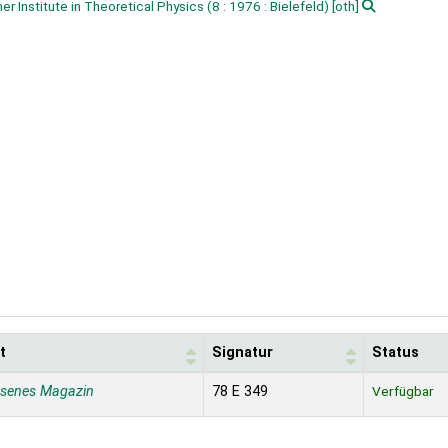
er Institute in Theoretical Physics
(8 : 1976 : Bielefeld)
[oth]
t
Signatur
Status
ssenes Magazin
78 E 349
Verfügbar