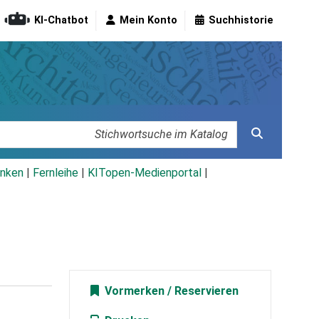
KI-Chatbot
Mein Konto
Suchhistorie
nken
|
Fernleihe
|
KITopen-Medienportal
|
Vormerken