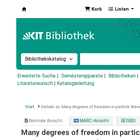
Korb
Listen
Koha
Suche im Katalog nach:
Stichwortsuche im Ka
Erweiterte Suche
Semesterapparate
Bibliotheken
Literaturwunsch
|
Kataloganleitung
Start
Details zu:
Many degrees of freedom in particle theor
Normale Ansicht
MARC-Ansicht
ISBD
Many degrees of freedom in partic