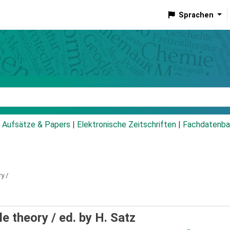
Sprachen
talog
Aufsätze & Papers
|
Elektronische Zeitschriften
|
Fachdatenba
y /
le theory /
ed. by H. Satz