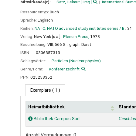
Mitwirkende(r):
Satz, Helmut
[Hrsg.]
International Summ
Ressourcentyp:
Buch
Sprache:
Englisch
Reihen:
NATO. NATO advanced study institutes series / B
; 31
Verlag:
New York [u.a.] :
Plenum Press,
1978
Beschreibung:
VIII, 566 S. : graph. Darst
ISBN:
0306357313
Schlagwörter:
Particles (Nuclear physics)
Genre/Form:
Konferenzschrift
PPN:
025253352
Exemplare
( 1 )
Heimatbibliothek
Standor
Exemplare
Bibliothek Campus Süd
Geschlo
Anzahl Vormerkungen: 0