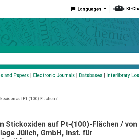
KI-Ch
Languages
eyword
es and Papers
|
Electronic Journals
|
Databases
|
Interlibrary Lo
ckoxiden auf Pt-(100)-Flächen /
n Stickoxiden auf Pt-(100)-Flächen /
von 
age Jülich, GmbH, Inst. für