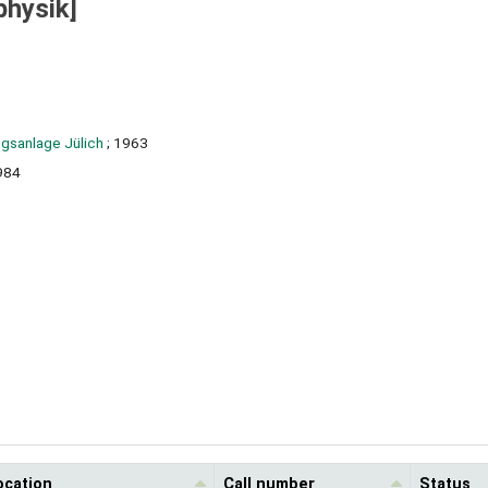
hysik]
ngsanlage Jülich
; 1963
984
ocation
Call number
Status