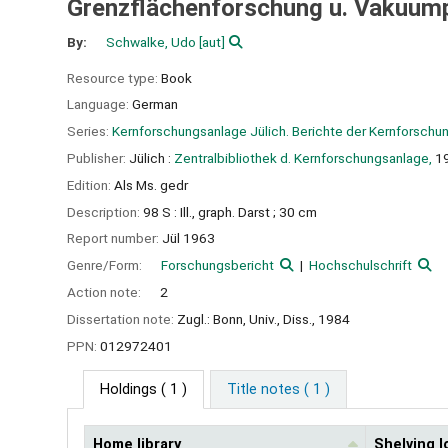
Grenzflächenforschung u. Vakuump
By:
Schwalke, Udo
[aut]
Resource type:
Book
Language:
German
Series:
Kernforschungsanlage Jülich. Berichte der Kernforschu
Publisher:
Jülich :
Zentralbibliothek d. Kernforschungsanlage,
1
Edition:
Als Ms. gedr
Description:
98 S : Ill., graph. Darst ; 30 cm
Report number:
Jül 1963
Genre/Form:
Forschungsbericht
Hochschulschrift
Action note:
2
Dissertation note:
Zugl.: Bonn, Univ., Diss., 1984
PPN:
012972401
Holdings
( 1 )
Title notes ( 1 )
Home library
Shelving l