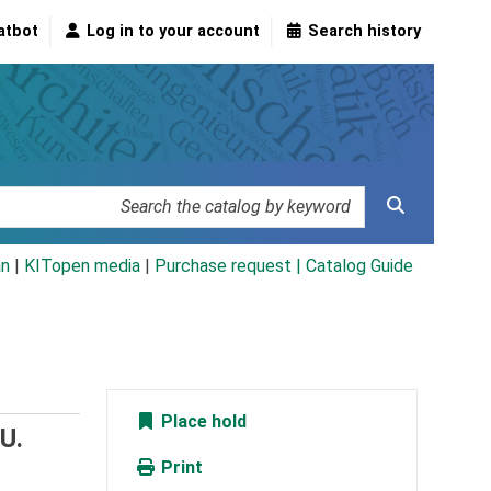
atbot
Log in to your account
Search history
an
|
KITopen media
|
Purchase request |
Catalog Guide
Place hold
U.
Print