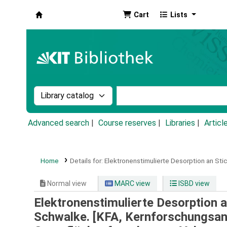
Cart
Lists
Koha online
Search the catalog by:
Search the catalog by k
Advanced search
Course reserves
Libraries
Articl
Home
Details for:
Elektronenstimulierte Desorption an Sti
Normal view
MARC view
ISBD view
Elektronenstimulierte Desorption a
Schwalke. [KFA, Kernforschungsanl