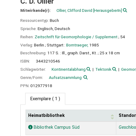
C. D. Ollier
Mitwirkende(r):
Ollier, Clifford David
[HerausgeberIn]
Ressourcentyp:
Buch
Sprache:
Englisch
,
Deutsch
Reihen:
Zeitschrift für Geomorphologie / Supplement
; 54
Verlag:
Berlin ;
Stuttgart :
Borntraeger,
1985
Beschreibung:
117 S. : Ill., graph. Darst., Kt. ; 25 x 18 cm
ISBN:
3443210546
Schlagwörter:
Kontinentalabhang
Tektonik
Geomor
Genre/Form:
Aufsatzsammlung
PPN:
012977918
Exemplare
( 1 )
Heimatbibliothek
Standor
Exemplare
Bibliothek Campus Süd
Geschlo