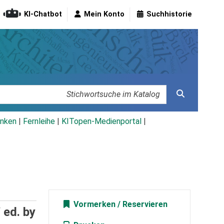
KI-Chatbot
Mein Konto
Suchhistorie
nken
|
Fernleihe
|
KITopen-Medienportal
|
Vormerken
/
ed. by