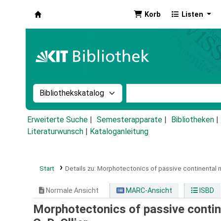
Korb
Listen
Koha
Suche im Katalog nach:
Stichwortsuche im Ka
Erweiterte Suche
Semesterapparate
Bibliotheken
Literaturwunsch
|
Kataloganleitung
Start
Details zu:
Morphotectonics of passive continental m
Normale Ansicht
MARC-Ansicht
ISBD
Morphotectonics of passive continen