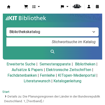
Koha
Erweiterte Suche
Semesterapparate
Bibliotheken
Aufsätze & Papers
|
Elektronische Zeitschriften
|
Fachdatenbanken
|
Fernleihe
|
KITopen-Medienportal
|
Literaturwunsch
|
Kataloganleitung
Start
Details zu:
Die Planungsregionen der Länder in der Bundesrepublik
Deutschland.
1,
[Textband] /