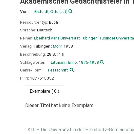
Akademischen Gedächtnisfeier in T
Von:
Eißfeldt, Otto
[aut]
Ressourcentyp:
Buch
Sprache:
Deutsch
Reihen:
Eberhard Karls Universität Tübingen. Tübinger Universit
Verlag:
Tübingen :
Mohr,
1958
Beschreibung:
28 S. : 1 Ill
Schlagwörter:
Littmann, Enno, 1875-1958
Genre/Form:
Festschrift
PPN:
1077618352
Exemplare
( 0 )
Dieser Titel hat keine Exemplare
KIT – Die Universität in der Helmholtz-Gemeinsch