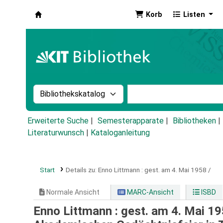
Korb
Listen
Koha
Suche im Katalog nach:
Stichwortsuche im Ka
Erweiterte Suche
Semesterapparate
Bibliotheken
Literaturwunsch
|
Kataloganleitung
Start
Details zu:
Enno Littmann :
gest. am 4. Mai 1958 /
Normale Ansicht
MARC-Ansicht
ISBD
Enno Littmann : gest. am 4. Mai 1