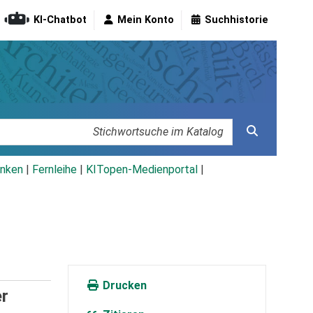
KI-Chatbot
Mein Konto
Suchhistorie
nken
|
Fernleihe
|
KITopen-Medienportal
|
Drucken
er