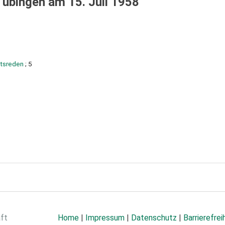
übingen am 15. Juli 1958
ätsreden
; 5
aft
Home
|
Impressum
|
Datenschutz
|
Barrierefrei