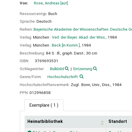
Von:
Rose, Andreas
[aut]
Ressourcentyp:
Buch
Sprache:
Deutsch
Reihen:
Bayerische Akademie der Wissenschaften. Deutsche G
Verlag:
München :
Verl. der Bayer. Akad. der Wiss.,
1984
Verlag:
München :
Beck [in Komm.],
1984
Beschreibung:
84 S : Ill., graph. Darst ; 30 cm
ISBN:
3769693531
Schlagwörter:
Bulkbild
Entzerrung
Genre/Form:
Hochschulschrift
Hochschulschriftenvermerk:
Zugl.: Bonn, Univ., Diss., 1984
PPN:
012996858
Exemplare
( 1 )
Heimatbibliothek
Standort
Exemplare