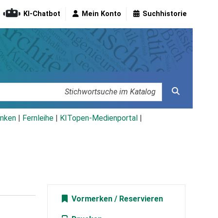
KI-Chatbot
Mein Konto
Suchhistorie
nken
|
Fernleihe
|
KITopen-Medienportal
|
Vormerken