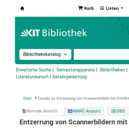
Korb
Listen
Koha
Suche im Katalog nach:
Stichwortsuche im Ka
Erweiterte Suche
Semesterapparate
Bibliotheken
Literaturwunsch
|
Kataloganleitung
Start
Details zu:
Entzerrung von Scannerbildern mit Prädik
Normale Ansicht
MARC-Ansicht
ISBD
Entzerrung von Scannerbildern mit