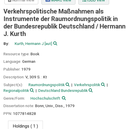
Normal view
MARC view
ISBD view
Verkehrspolitische Maßnahmen als
Instrumente der Raumordnungspolitik in
der Bundesrepublik Deutschland /
Hermann
J. Kurth
By:
Kurth, Hermann J
[aut]
Resource type:
Book
Language:
German
Publisher:
1979
Description:
V, 309 S. : Kt
Subject(s):
Raumordnungspolitik
Verkehrspolitik
Regionalpolitik
Deutschland Bundesrepublik
Genre/Form:
Hochschulschrift
Dissertation note:
Bonn, Univ., Diss., 1979
PPN:
1077814828
Holdings
( 1 )