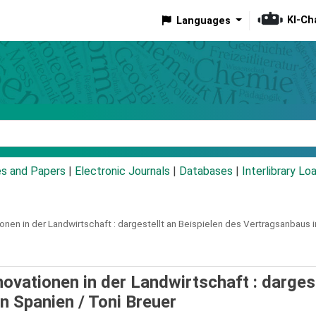
KI-Ch
Languages
eyword
es and Papers
|
Electronic Journals
|
Databases
|
Interlibrary Lo
onen in der Landwirtschaft :
dargestellt an Beispielen des Vertragsanbaus i
novationen in der Landwirtschaft : dargest
in Spanien /
Toni Breuer