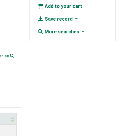
Add to your cart
Save record
More searches
anien