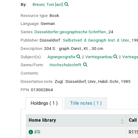
By:
Breuer, Toni
[aut]
Resource type:
Book
Language:
German
Series:
Düsseldorfer geographische Schriften
; 24
Publisher:
Düsseldorf :
Selbstverl. d. Geograph. Inst. d. Univ.,
19
Description:
204 S. : graph. Darst., Kt. ; 30 cm
Subject(s):
Agrargeografie
Vertragsanbau
Vertrags
Genre/Form:
Hochschulschrift
Contents:
Dissertation note:
Zugl.: Düsseldorf, Univ., Habil.-Schr., 1985
PPN:
013002864
Holdings
( 1 )
Title notes ( 1 )
Home library
Cal
Holdings
IFR
R11