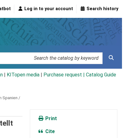
atbot
Log in to your account
Search history
an
|
KITopen media
|
Purchase request |
Catalog Guide
n Spanien /
Print
ellt
Cite