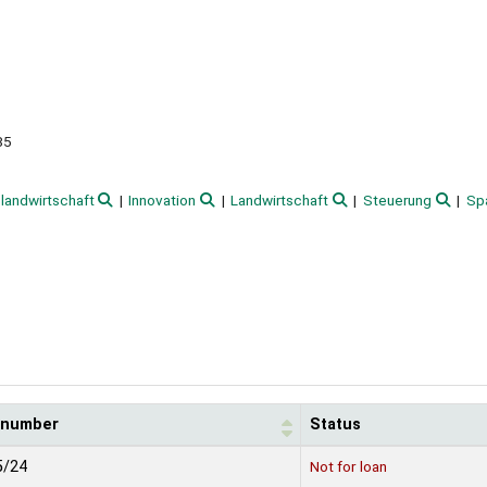
85
landwirtschaft
Innovation
Landwirtschaft
Steuerung
Sp
l number
Status
5/24
Not for loan