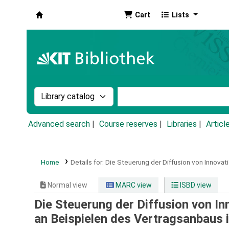
Cart
Lists
Koha online
Search the catalog by:
Search the catalog by k
Advanced search
Course reserves
Libraries
Articl
Home
Details for:
Die Steuerung der Diffusion von Innovati
Normal view
MARC view
ISBD view
Die Steuerung der Diffusion von In
an Beispielen des Vertragsanbaus 