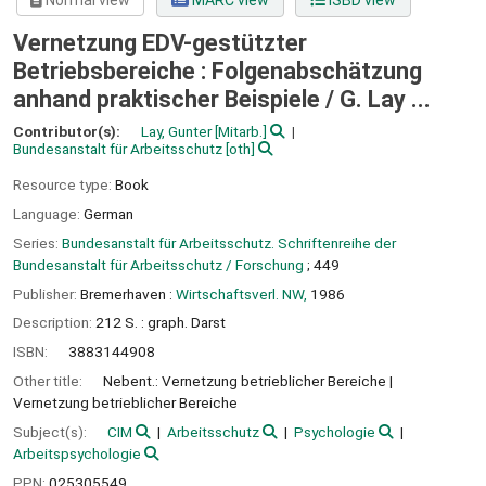
Normal view
MARC view
ISBD view
Vernetzung EDV-gestützter
Betriebsbereiche : Folgenabschätzung
anhand praktischer Beispiele /
G. Lay ...
Contributor(s):
Lay, Gunter
[Mitarb.]
Bundesanstalt für Arbeitsschutz
[oth]
Resource type:
Book
Language:
German
Series:
Bundesanstalt für Arbeitsschutz. Schriftenreihe der
Bundesanstalt für Arbeitsschutz / Forschung
; 449
Publisher:
Bremerhaven :
Wirtschaftsverl. NW,
1986
Description:
212 S. : graph. Darst
ISBN:
3883144908
Other title:
Nebent.: Vernetzung betrieblicher Bereiche
Vernetzung betrieblicher Bereiche
Subject(s):
CIM
Arbeitsschutz
Psychologie
Arbeitspsychologie
PPN:
025305549