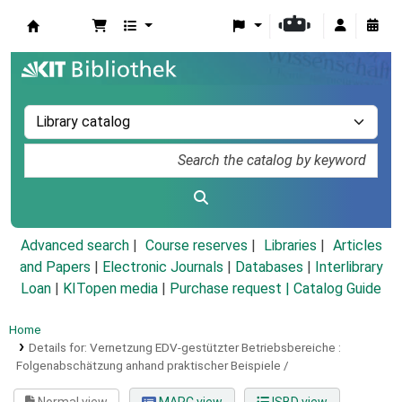
Koha online
Advanced search
Course reserves
Libraries
Articles
and Papers
|
Electronic Journals
|
Databases
|
Interlibrary
Loan
|
KITopen media
|
Purchase request |
Catalog Guide
Home
Details for:
Vernetzung EDV-gestützter Betriebsbereiche :
Folgenabschätzung anhand praktischer Beispiele /