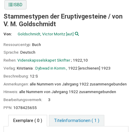
ISBD
Stammestypen der Eruptivgesteine /
von
V. M. Goldschmidt
Von:
Goldschmidt, Victor Moritz
[aut]
Ressourcentyp:
Buch
Sprache:
Deutsch
Reihen:
Videnskapsselskapet Skrifter
; 1922,10
Verlag:
Kristiania :
Dybwad in Komm.,
1922 [erschienen] 1923
Beschreibung:
12 S
Anmerkungen:
alle Nummern von Jahrgang 1922 zusammengebunden
Hinweis:
alle Nummern von Jahrgang 1922 zusammengebunden
Bearbeitungsvermerk:
3
PPN:
1078425655
Exemplare
( 0 )
Titelinformationen ( 1 )