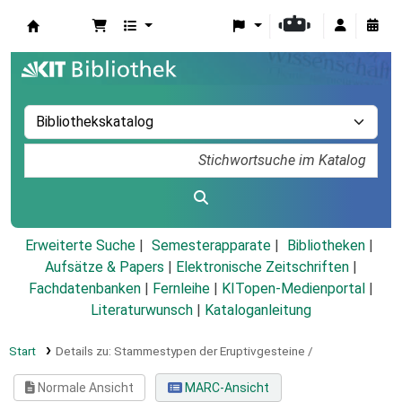
Koha
Erweiterte Suche
Semesterapparate
Bibliotheken
Aufsätze & Papers
|
Elektronische Zeitschriften
|
Fachdatenbanken
|
Fernleihe
|
KITopen-Medienportal
|
Literaturwunsch
|
Kataloganleitung
Start
Details zu:
Stammestypen der Eruptivgesteine /
Normale Ansicht
MARC-Ansicht