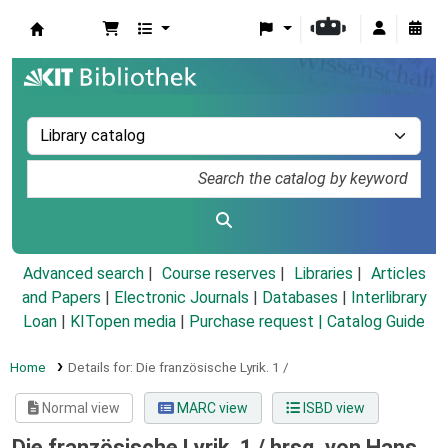
Koha online
Advanced search
Course reserves
Libraries
Articles
and Papers
|
Electronic Journals
|
Databases
|
Interlibrary
Loan
|
KITopen media
|
Purchase request |
Catalog Guide
Home
Details for:
Die französische Lyrik.
1 /
Normal view
MARC view
ISBD view
Die französische Lyrik. 1 /
hrsg. von Hans