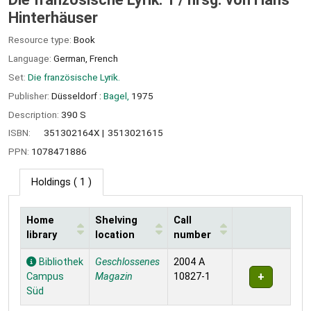
Hinterhäuser
Resource type:
Book
Language:
German
,
French
Set:
Die französische Lyrik.
Publisher:
Düsseldorf :
Bagel,
1975
Description:
390 S
ISBN:
351302164X
3513021615
PPN:
1078471886
Holdings
( 1 )
Home
Shelving
Call
library
location
number
Holdings
Bibliothek
Geschlossenes
2004 A
Campus
Magazin
10827-1
Süd