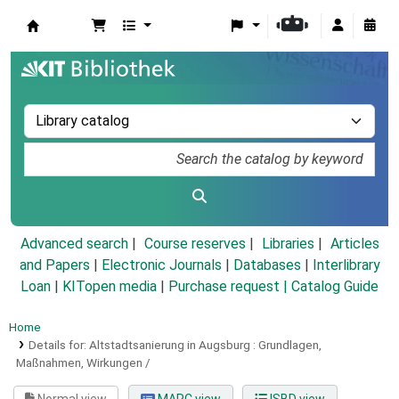
Koha online
Advanced search
Course reserves
Libraries
Articles
and Papers
|
Electronic Journals
|
Databases
|
Interlibrary
Loan
|
KITopen media
|
Purchase request |
Catalog Guide
Home
Details for:
Altstadtsanierung in Augsburg :
Grundlagen,
Maßnahmen, Wirkungen /