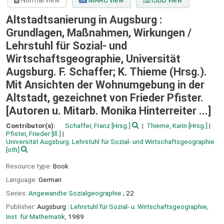
Normal view
MARC view
ISBD view
Altstadtsanierung in Augsburg :
Grundlagen, Maßnahmen, Wirkungen /
Lehrstuhl für Sozial- und
Wirtschaftsgeographie, Universität
Augsburg. F. Schaffer; K. Thieme (Hrsg.).
Mit Ansichten der Wohnumgebung in der
Altstadt, gezeichnet von Frieder Pfister.
[Autoren u. Mitarb. Monika Hinterreiter ...]
Contributor(s):
Schaffer, Franz
[Hrsg.]
Thieme, Karin
[Hrsg.]
Pfister, Frieder
[Ill.]
Universität Augsburg. Lehrstuhl für Sozial- und Wirtschaftsgeographie
[oth]
Resource type:
Book
Language:
German
Series:
Angewandte Sozialgeographie
; 22
Publisher:
Augsburg :
Lehrstuhl für Sozial- u. Wirtschaftsgeographie,
Inst. für Mathematik,
1989