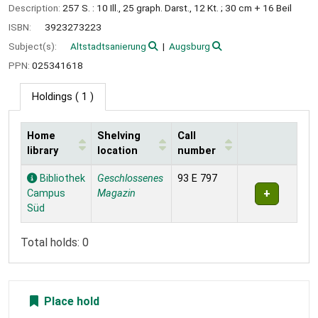
Description:
257 S. : 10 Ill., 25 graph. Darst., 12 Kt. ; 30 cm + 16 Beil
ISBN:
3923273223
Subject(s):
Altstadtsanierung
Augsburg
PPN:
025341618
Holdings
( 1 )
Home
Shelving
Call
library
location
number
Holdings
Bibliothek
Geschlossenes
93 E 797
Campus
Magazin
Süd
Total holds: 0
Place hold