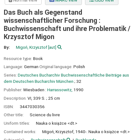
Normal view
MARC view
ISBD view
Das Buch als Gegenstand
wissenschaftlicher Forschung :
Buchwissenschaft und ihre Problematik /
Krzysztof Migon
By:
Migoń, Krzysztof
[aut]
Resource type:
Book
Language:
German
Original language:
Polish
Series:
Deutsches Bucharchiv Buchwissenschaftliche Beiträge aus
dem Deutschen Bucharchiv München
; 32
Publisher:
Wiesbaden :
Harrassowitz,
1990
Description:
VI, 339 S. ; 25 cm
ISBN:
3447030356
Other title:
Science du livre
Uniform titles:
Nauka o ksia̜żce <dt.>
Contained works:
Migoń, Krzysztof, 1940-. Nauka o ksia̜żce <dt.>
Subject(s):
Buchwissenschaft
Buchkunde