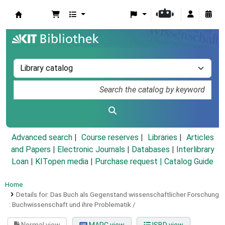
Koha online
Advanced search
Course reserves
Libraries
Articles
and Papers
|
Electronic Journals
|
Databases
|
Interlibrary
Loan
|
KITopen media
|
Purchase request |
Catalog Guide
Home
Details for:
Das Buch als Gegenstand wissenschaftlicher Forschung
:
Buchwissenschaft und ihre Problematik /