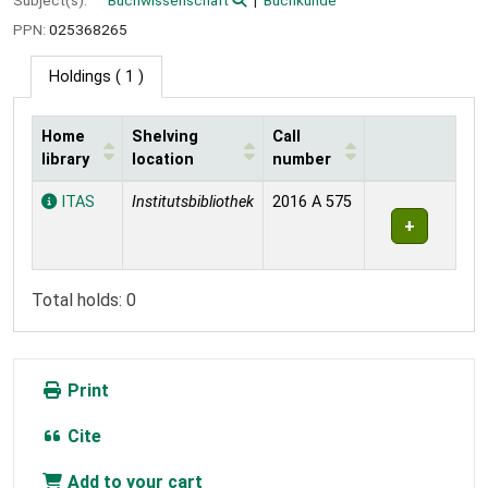
PPN:
025368265
Holdings
( 1 )
Home
Shelving
Call
library
location
number
Holdings
ITAS
Institutsbibliothek
2016 A 575
Total holds: 0
Print
Cite
Add to your cart