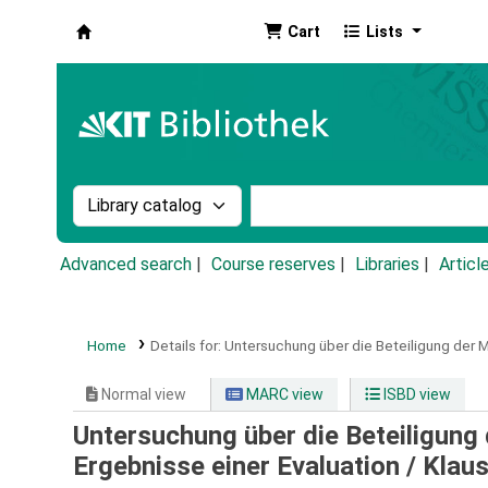
Cart
Lists
Koha online
Search the catalog by:
Search the catalog by k
Advanced search
Course reserves
Libraries
Articl
Home
Details for:
Untersuchung über die Beteiligung der
Normal view
MARC view
ISBD view
Untersuchung über die Beteiligu
Ergebnisse einer Evaluation /
Klaus