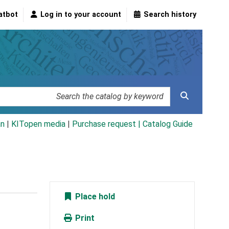
atbot
Log in to your account
Search history
an
|
KITopen media
|
Purchase request |
Catalog Guide
Place hold
Print