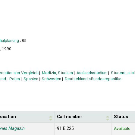
hulplanung
; 85
,
1990
ernationaler Vergleich
Medizin, Studium
Auslandsstudium
Student, aus
land
Polen
Spanien
Schweden
Deutschland <Bundesrepublik>
location
Call number
Status
enes Magazin
91 E 225
Available