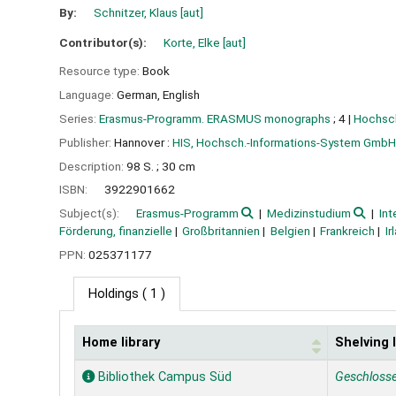
By:
Schnitzer, Klaus
[aut]
Contributor(s):
Korte, Elke
[aut]
Resource type:
Book
Language:
German
,
English
Series:
Erasmus-Programm. ERASMUS monographs
; 4
|
Hochsc
Publisher:
Hannover :
HIS, Hochsch.-Informations-System GmbH
Description:
98 S. ; 30 cm
ISBN:
3922901662
Subject(s):
Erasmus-Programm
Medizinstudium
Int
Förderung, finanzielle
Großbritannien
Belgien
Frankreich
Ir
PPN:
025371177
Holdings
( 1 )
Home library
Shelving 
Holdings
Bibliothek Campus Süd
Geschloss