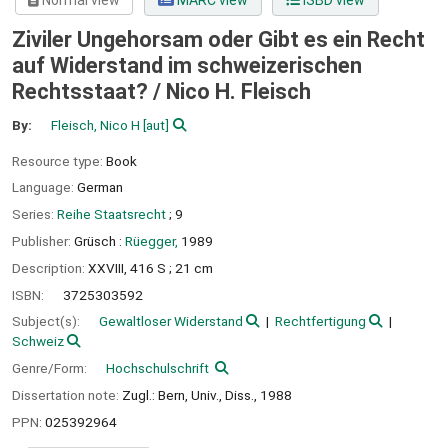
Normal view
MARC view
ISBD view
Ziviler Ungehorsam oder Gibt es ein Recht
auf Widerstand im schweizerischen
Rechtsstaat? /
Nico H. Fleisch
By:
Fleisch, Nico H
[aut]
Resource type:
Book
Language:
German
Series:
Reihe Staatsrecht
; 9
Publisher:
Grüsch :
Rüegger,
1989
Description:
XXVIII, 416 S ; 21 cm
ISBN:
3725303592
Subject(s):
Gewaltloser Widerstand
Rechtfertigung
Schweiz
Genre/Form:
Hochschulschrift
Dissertation note:
Zugl.: Bern, Univ., Diss., 1988
PPN:
025392964