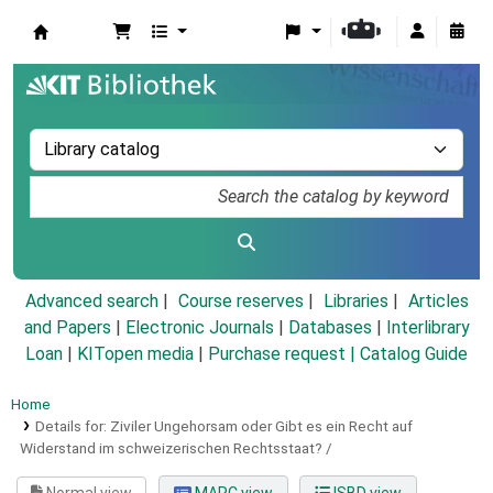
Koha online
Advanced search
Course reserves
Libraries
Articles
and Papers
|
Electronic Journals
|
Databases
|
Interlibrary
Loan
|
KITopen media
|
Purchase request |
Catalog Guide
Home
Details for:
Ziviler Ungehorsam oder Gibt es ein Recht auf
Widerstand im schweizerischen Rechtsstaat? /