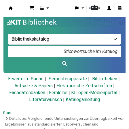
Koha
Erweiterte Suche
Semesterapparate
Bibliotheken
Aufsätze & Papers
|
Elektronische Zeitschriften
|
Fachdatenbanken
|
Fernleihe
|
KITopen-Medienportal
|
Literaturwunsch
|
Kataloganleitung
Start
Details zu:
Vergleichende Untersuchungen zur Übertragbarkeit von
Ergebnissen aus standardisierten Laborversuchen und