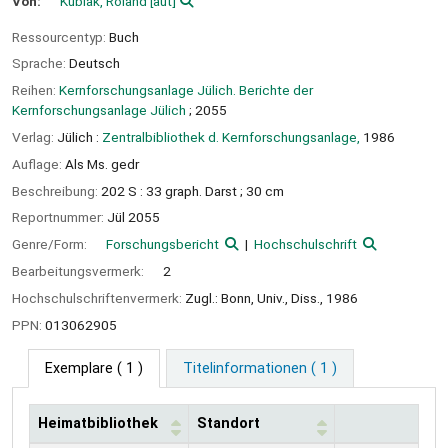
Von:
Kubiak, Roland
[aut]
Ressourcentyp:
Buch
Sprache:
Deutsch
Reihen:
Kernforschungsanlage Jülich. Berichte der
Kernforschungsanlage Jülich
; 2055
Verlag:
Jülich :
Zentralbibliothek d. Kernforschungsanlage,
1986
Auflage:
Als Ms. gedr
Beschreibung:
202 S : 33 graph. Darst ; 30 cm
Reportnummer:
Jül 2055
Genre/Form:
Forschungsbericht
Hochschulschrift
Bearbeitungsvermerk:
2
Hochschulschriftenvermerk:
Zugl.: Bonn, Univ., Diss., 1986
PPN:
013062905
Exemplare
( 1 )
Titelinformationen ( 1 )
Heimatbibliothek
Standort