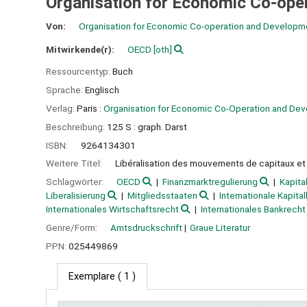
Organisation for Economic Co-ope
Von:
Organisation for Economic Co-operation and Developm
Mitwirkende(r):
OECD
[oth]
Ressourcentyp:
Buch
Sprache:
Englisch
Verlag:
Paris :
Organisation for Economic Co-Operation and De
Beschreibung:
125 S : graph. Darst
ISBN:
9264134301
Weitere Titel:
Libéralisation des mouvements de capitaux et 
Schlagwörter:
OECD
Finanzmarktregulierung
Kapita
Liberalisierung
Mitgliedsstaaten
Internationale Kapit
Internationales Wirtschaftsrecht
Internationales Bankrecht
Genre/Form:
Amtsdruckschrift
Graue Literatur
PPN:
025449869
Exemplare
( 1 )