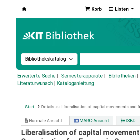
Korb
Listen
Koha
Suche im Katalog nach:
Stichwortsuche im Ka
Erweiterte Suche
Semesterapparate
Bibliotheken
Literaturwunsch
|
Kataloganleitung
Start
Details zu:
Liberalisation of capital movements and fi
Normale Ansicht
MARC-Ansicht
ISBD
Liberalisation of capital movements