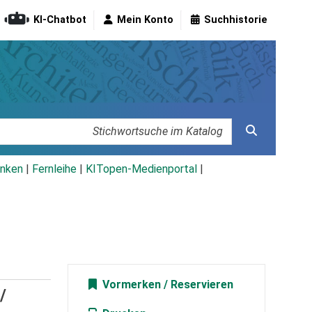
KI-Chatbot
Mein Konto
Suchhistorie
nken
|
Fernleihe
|
KITopen-Medienportal
|
Vormerken
/