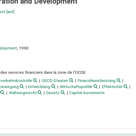
ration and Development
ent
[aut]
velopment,
1990
des services financiers dans la zone de l'OCDE
lverkehrskontrolle
OECD-Staaten
Finanzdienstleistung
albewegung
Entwicklung
Wirtschaftspolitik
Effektivität
Währungsrecht
Gesetz
Capital movements