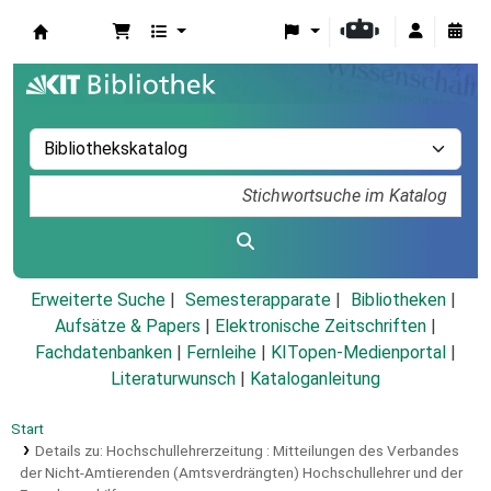
Koha
Erweiterte Suche
Semesterapparate
Bibliotheken
Aufsätze & Papers
|
Elektronische Zeitschriften
|
Fachdatenbanken
|
Fernleihe
|
KITopen-Medienportal
|
Literaturwunsch
|
Kataloganleitung
Start
Details zu:
Hochschullehrerzeitung :
Mitteilungen des Verbandes
der Nicht-Amtierenden (Amtsverdrängten) Hochschullehrer und der