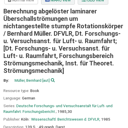
Normal view
MARC view
ISBD view
Berechnung abgelöster laminarer
Überschallströmungen um
nichtangestellte stumpfe Rotationskörper
/
Bernhard Müller. DFVLR, Dt. Forschungs-
u. Versuchsanst. für Luft- u. Raumfahrt;
[Dt. Forschungs- u. Versuchsanst. für
Luft- u. Raumfahrt, Forschungsbereich
Strömungsmechanik, Inst. für Theoret.
Strömungsmechanik]
By:
Müller, Bernhard
[aut]
Resource type:
Book
Language:
German
Series:
Deutsche Forschungs- und Versuchsanstalt für Luft- und
Raumfahrt. Forschungsbericht
; 1985,30
Publisher:
Köln :
Wissenschaftl. Berichtswesen d. DFVLR,
1985
Description:
139 S. : 49 graph. Darst