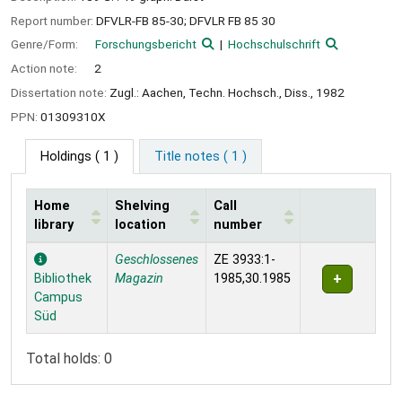
Report number:
DFVLR-FB 85-30; DFVLR FB 85 30
Genre/Form:
Forschungsbericht
Hochschulschrift
Action note:
2
Dissertation note:
Zugl.: Aachen, Techn. Hochsch., Diss., 1982
PPN:
01309310X
Holdings
( 1 )
Title notes ( 1 )
Home
Shelving
Call
library
location
number
Holdings
Geschlossenes
ZE 3933:1-
Bibliothek
Magazin
1985,30.1985
Campus
Süd
Total holds: 0