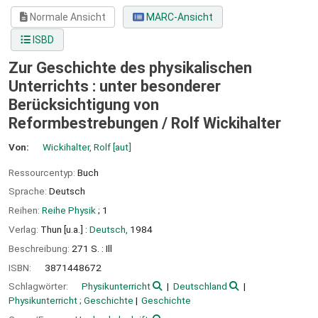
Normale Ansicht
MARC-Ansicht
ISBD
Zur Geschichte des physikalischen
Unterrichts : unter besonderer
Berücksichtigung von
Reformbestrebungen /
Rolf Wickihalter
Von:
Wickihalter, Rolf
[aut]
Ressourcentyp:
Buch
Sprache:
Deutsch
Reihen:
Reihe Physik
; 1
Verlag:
Thun [u.a.] :
Deutsch,
1984
Beschreibung:
271 S. : Ill
ISBN:
3871448672
Schlagwörter:
Physikunterricht
Deutschland
Physikunterricht ; Geschichte
Geschichte