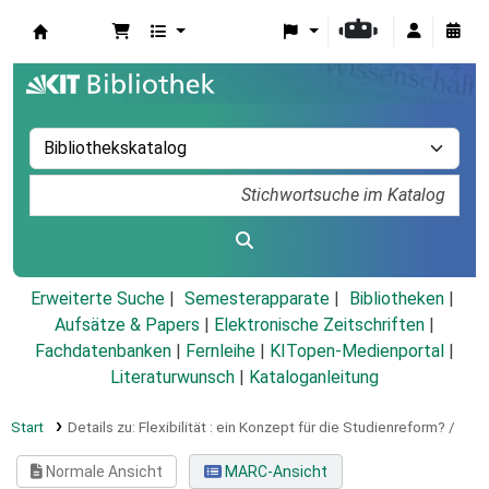
Koha
Erweiterte Suche
Semesterapparate
Bibliotheken
Aufsätze & Papers
|
Elektronische Zeitschriften
|
Fachdatenbanken
|
Fernleihe
|
KITopen-Medienportal
|
Literaturwunsch
|
Kataloganleitung
Start
Details zu:
Flexibilität :
ein Konzept für die Studienreform? /
Normale Ansicht
MARC-Ansicht