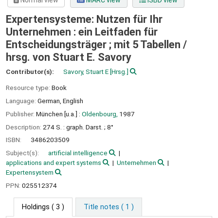
Normal view
MARC view
ISBD view
Expertensysteme: Nutzen für Ihr
Unternehmen : ein Leitfaden für
Entscheidungsträger ; mit 5 Tabellen /
hrsg. von Stuart E. Savory
Contributor(s):
Savory, Stuart E
[Hrsg.]
Resource type:
Book
Language:
German
,
English
Publisher:
München [u.a.] :
Oldenbourg,
1987
Description:
274 S. : graph. Darst. ; 8°
ISBN:
3486203509
Subject(s):
artificial intelligence
applications and expert systems
Unternehmen
Expertensystem
PPN:
025512374
Holdings
( 3 )
Title notes ( 1 )