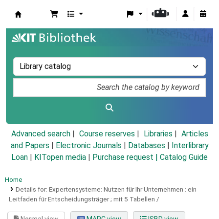
Koha online
Advanced search
Course reserves
Libraries
Articles
and Papers
|
Electronic Journals
|
Databases
|
Interlibrary
Loan
|
KITopen media
|
Purchase request |
Catalog Guide
Home
Details for:
Expertensysteme: Nutzen für Ihr Unternehmen :
ein
Leitfaden für Entscheidungsträger ; mit 5 Tabellen /