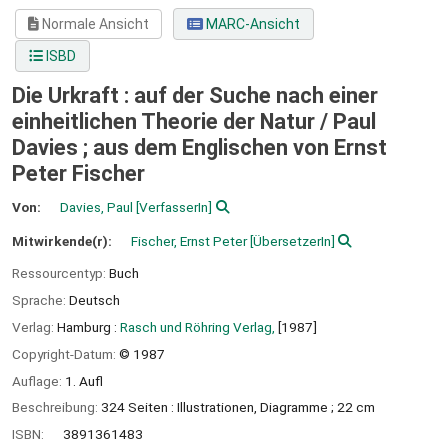
Normale Ansicht
MARC-Ansicht
ISBD
Die Urkraft : auf der Suche nach einer
einheitlichen Theorie der Natur /
Paul
Davies ; aus dem Englischen von Ernst
Peter Fischer
Von:
Davies, Paul
[VerfasserIn]
Mitwirkende(r):
Fischer, Ernst Peter
[ÜbersetzerIn]
Ressourcentyp:
Buch
Sprache:
Deutsch
Verlag:
Hamburg :
Rasch und Röhring Verlag,
[1987]
Copyright-Datum:
© 1987
Auflage:
1. Aufl
Beschreibung:
324 Seiten : Illustrationen, Diagramme ; 22 cm
ISBN:
3891361483