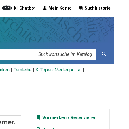
KI-Chatbot
Mein Konto
Suchhistorie
nken
|
Fernleihe
|
KITopen-Medienportal
|
Vormerken
rner.