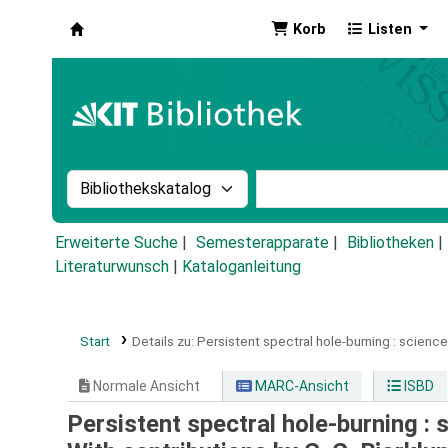
Korb
Listen
Koha
Suche im Katalog nach:
Stichwortsuche im Ka
Erweiterte Suche
Semesterapparate
Bibliotheken
Literaturwunsch
|
Kataloganleitung
Start
Details zu:
Persistent spectral hole-burning :
science
Normale Ansicht
MARC-Ansicht
ISBD
Persistent spectral hole-burning : 