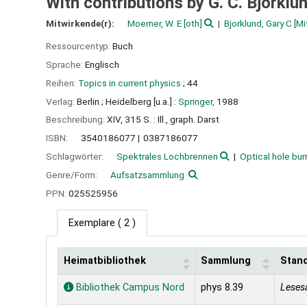
With contributions by G. C. Bjorklund
Mitwirkende(r):
Moerner, W. E
[oth]
Bjorklund, Gary C
[Mi
Ressourcentyp:
Buch
Sprache:
Englisch
Reihen:
Topics in current physics
; 44
Verlag:
Berlin ;
Heidelberg [u.a.] :
Springer,
1988
Beschreibung:
XIV, 315 S. : Ill., graph. Darst
ISBN:
3540186077
0387186077
Schlagwörter:
Spektrales Lochbrennen
Optical hole bur
Genre/Form:
Aufsatzsammlung
PPN:
025525956
Exemplare
( 2 )
Heimatbibliothek
Sammlung
Stan
Exemplare
Bibliothek Campus Nord
phys 8.39
Leses