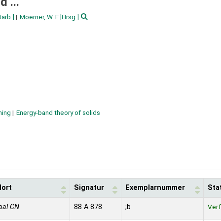
 ...
tarb.]
Moerner, W. E
[Hrsg.]
ning
Energy-band theory of solids
dort
Signatur
Exemplarnummer
Sta
aal CN
88 A 878
;b
Ver