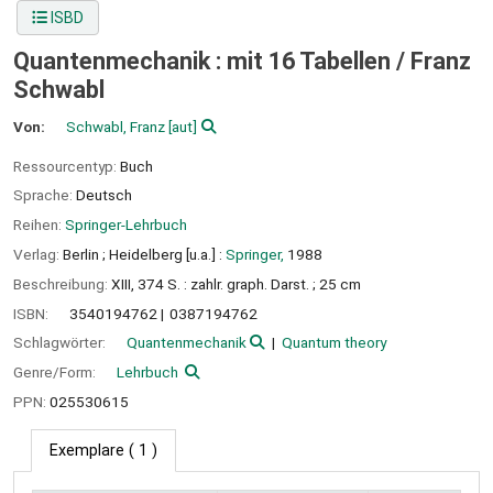
ISBD
Quantenmechanik : mit 16 Tabellen /
Franz
Schwabl
Von:
Schwabl, Franz
[aut]
Ressourcentyp:
Buch
Sprache:
Deutsch
Reihen:
Springer-Lehrbuch
Verlag:
Berlin ;
Heidelberg [u.a.] :
Springer,
1988
Beschreibung:
XIII, 374 S. : zahlr. graph. Darst. ; 25 cm
ISBN:
3540194762
0387194762
Schlagwörter:
Quantenmechanik
Quantum theory
Genre/Form:
Lehrbuch
PPN:
025530615
Exemplare
( 1 )