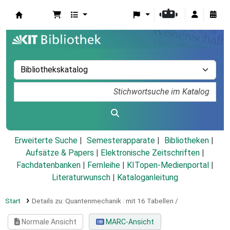
Koha
Erweiterte Suche
Semesterapparate
Bibliotheken
Aufsätze & Papers
|
Elektronische Zeitschriften
|
Fachdatenbanken
|
Fernleihe
|
KITopen-Medienportal
|
Literaturwunsch
|
Kataloganleitung
Start
Details zu:
Quantenmechanik :
mit 16 Tabellen /
Normale Ansicht
MARC-Ansicht