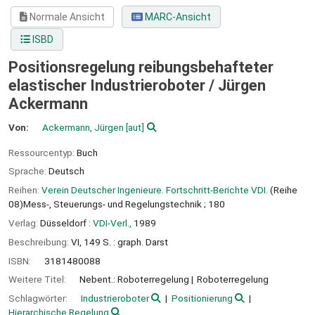
Normale Ansicht
MARC-Ansicht
ISBD
Positionsregelung reibungsbehafteter
elastischer Industrieroboter /
Jürgen
Ackermann
Von:
Ackermann, Jürgen
[aut]
Ressourcentyp:
Buch
Sprache:
Deutsch
Reihen:
Verein Deutscher Ingenieure. Fortschritt-Berichte VDI
. (Reihe
08)Mess-, Steuerungs- und Regelungstechnik ; 180
Verlag:
Düsseldorf :
VDI-Verl.,
1989
Beschreibung:
VI, 149 S. : graph. Darst
ISBN:
3181480088
Weitere Titel:
Nebent.: Roboterregelung
Roboterregelung
Schlagwörter:
Industrieroboter
Positionierung
Hierarchische Regelung