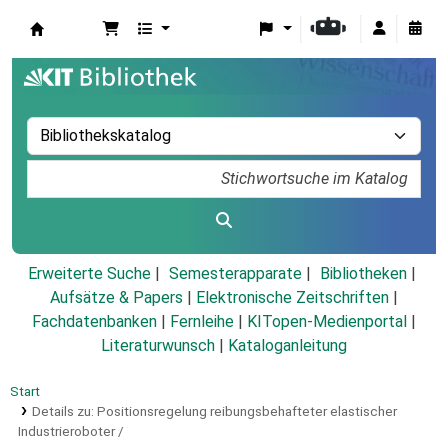
Koha
Erweiterte Suche
Semesterapparate
Bibliotheken
Aufsätze & Papers
|
Elektronische Zeitschriften
|
Fachdatenbanken
|
Fernleihe
|
KITopen-Medienportal
|
Literaturwunsch
|
Kataloganleitung
Start
Details zu:
Positionsregelung reibungsbehafteter elastischer
Industrieroboter /