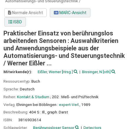
Automatisierungs- und Steuerungstechnik /
Normale Ansicht
MARC-Ansicht
ISBD
Praktischer Einsatz von berührungslos
arbeitenden Sensoren : Auswahlkriterien
und Anwendungsbeispiele aus der
Automatisierungs- und Steuerungstechnik
/
Werner Eißler ...
Mitwirkende(r):
Eißler, Werner
[Hrsg.]
Bissinger, N
[oth]
Ressourcentyp:
Buch
Sprache:
Deutsch
Reihen:
Kontakt & Studium
; 202 : Meß- und Prüftechnik
Verlag:
Ehningen bei Böblingen :
expert-Verl.,
1989
Beschreibung:
404 S : Ill., graph. Darst
ISBN:
3816903614
Schlagwörter:
Berührungsloser Sensor
Detectors